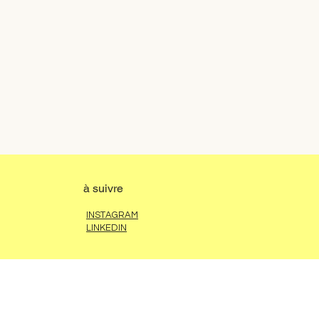
à suivre
INSTAGRAM
LINKEDIN
contact
HELLO@CLEMENTINEMAHE.COM
+33 (6) 71 18 42 77