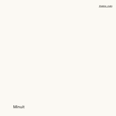
@atelier_matin
Minuit