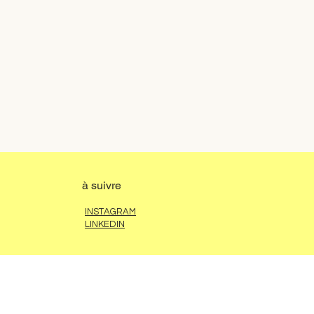
à suivre
INSTAGRAM
LINKEDIN
contact
HELLO@CLEMENTINEMAHE.COM
+33 (6) 71 18 42 77